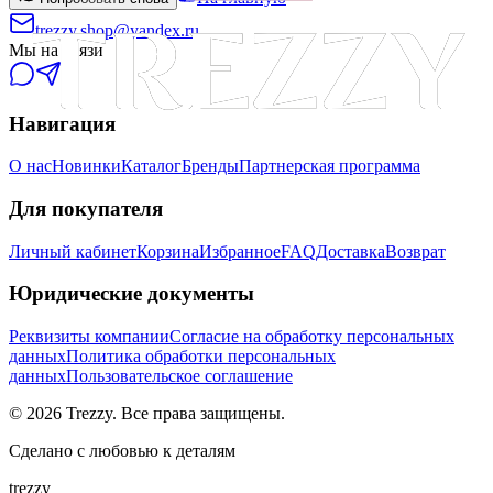
trezzy.shop@yandex.ru
Мы на связи
Навигация
О нас
Новинки
Каталог
Бренды
Партнерская программа
Для покупателя
Личный кабинет
Корзина
Избранное
FAQ
Доставка
Возврат
Юридические документы
Реквизиты компании
Согласие на обработку персональных
данных
Политика обработки персональных
данных
Пользовательское соглашение
©
2026
Trezzy. Все права защищены.
Сделано с любовью к деталям
trezzy