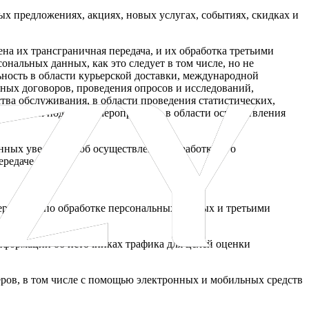
х предложениях, акциях, новых услугах, событиях, скидках и
а их трансграничная передача, и их обработка третьими
нальных данных, как это следует в том числе, но не
льность в области курьерской доставки, международной
ых договоров, проведения опросов и исследований,
тва обслуживания, в области проведения статистических,
ий и иных подобных мероприятий, в области осуществления
анных уведомлен об осуществлении обработки его
ередаче.
ератором по обработке персональных данных и третьими
нформации об источниках трафика для целей оценки
ров, в том числе с помощью электронных и мобильных средств