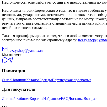
Настоящее согласие действует со дня его предоставления до дн
Настоящим я проинформирован о том, что я вправе требовать 
неполными, устаревшими, неточными или не являются необход
данных, направив соответствующее заявление по месту нахожд
результатом отзыва согласия в отношении части данных и/ил
целей настоящего согласия.
Также я проинформирован о том, что я в любой момент могу о
электронное письмо по электронному адресу:
trezzy.shop@yande
trezzy.shop@yandex.ru
Мы на связи
Навигация
О нас
Новинки
Каталог
Бренды
Партнерская программа
Для покупателя
Личный кабинет
Корзина
Избранное
FAQ
Доставка
Возврат