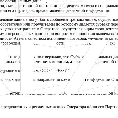
ове обезличенных данных;
 смс, электронной почте и иным средствам связи о специальны
/или его партнеров, предоставления рекламной информации.
альные данные могут быть сообщены третьим лицам, осуществлен
бретателем или поручителем по которому является субъект персо
в иных целях контрагентам Оператора, осуществляющим свою деяте
ами персональных данных по вопросам исполнения вышеназванн
ности Агента качеством исполнения договора, улучшения качес
опровождения программ лояльности, проведения конкурсов, акц
.
онтактные данные, я подтверждаю, что Субъект персональных д
анных и их передаче третьим лицам, а также трансграничной п
 следующим компаниям: ООО “ТРЕЗЗИ”.
ональных данных для направления коммерческой информации Оп
ндекс.Метрика», принадлежащим ООО "Яндекс", обезличенной и
 предложениях и рекламных акциях Оператора и/или его Партне