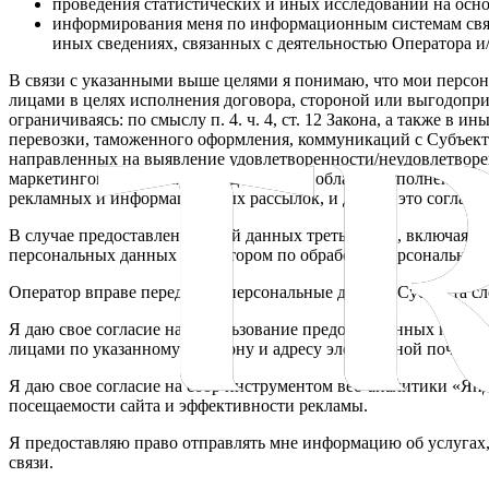
проведения статистических и иных исследований на осн
информирования меня по информационным системам связи,
иных сведениях, связанных с деятельностью Оператора и
В связи с указанными выше целями я понимаю, что мои персон
лицами в целях исполнения договора, стороной или выгодоприо
ограничиваясь: по смыслу п. 4. ч. 4, ст. 12 Закона, а также 
перевозки, таможенного оформления, коммуникаций с Субъект
направленных на выявление удовлетворенности/неудовлетворен
маркетинговых и иных исследований, в области исполнения/с
рекламных и информационных рассылок, и даю на это согласие
В случае предоставления мной данных третьих лиц, включая к
персональных данных Оператором по обработке персональных д
Оператор вправе передавать персональные данные Субъекта
Я даю свое согласие на использование предоставленных перс
лицами по указанному телефону и адресу электронной почты.
Я даю свое согласие на сбор инструментом веб-аналитики «Я
посещаемости сайта и эффективности рекламы.
Я предоставляю право отправлять мне информацию об услугах,
связи.