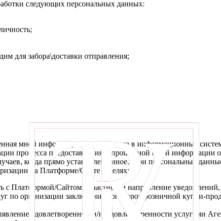
работки следующих персональных данных:
личность;
одим для забора\доставки отправления;
ленная мной информация будет внесена в информационные систе
ации процесса предоставления запрошенной мной информации об
случаев, когда прямо установлено иное. Мои персональные данны
оризации на Платформе/Сайте в целях:
с Платформой/Сайтом, в частности направление уведомлений, з
слуг по организации заключения договоров розничной купли-пр
явление удовлетворенности/неудовлетворенности услугами Аген