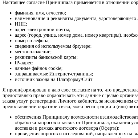
Настоящее согласие Принципала применяется в отношении об
фамилия, имя, отчество;
наименование и реквизиты документа, удостоверяющего 
ИНН;
адрес электронной почты;
адрес (город, улица, номер дома, номер квартиры), необх
номер телефона;
сведения об используемом браузере;
местоположение;
реквизиты банковской карты;
IP-адрес;
данные файлов cookie;
запрашиваемые Интернет-страницы;
источник захода на Платформу/Сайт
Я проинформирован и даю свое согласие на то, что предостав
предоставляю право обрабатывать эти данные с целью организ
заказа услуг, регистрации Личного кабинета, за исключением 
предоставлении обратной связи, моей регистрации и (или) авт
обеспечения Принципалу возможности взаимодействовать 
обработка запросов и заявок от Принципала; оказания у
доставки в рамках агентского договора (Оферта);
проведения опросов и исследований, направленных на вы