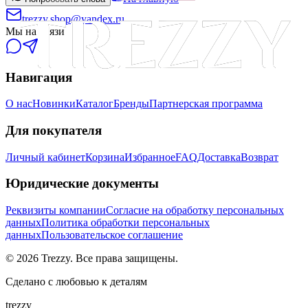
trezzy.shop@yandex.ru
Мы на связи
Навигация
О нас
Новинки
Каталог
Бренды
Партнерская программа
Для покупателя
Личный кабинет
Корзина
Избранное
FAQ
Доставка
Возврат
Юридические документы
Реквизиты компании
Согласие на обработку персональных
данных
Политика обработки персональных
данных
Пользовательское соглашение
©
2026
Trezzy. Все права защищены.
Сделано с любовью к деталям
trezzy