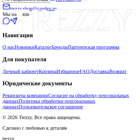
trezzy.shop@yandex.ru
Мы на связи
Навигация
О нас
Новинки
Каталог
Бренды
Партнерская программа
Для покупателя
Личный кабинет
Корзина
Избранное
FAQ
Доставка
Возврат
Юридические документы
Реквизиты компании
Согласие на обработку персональных
данных
Политика обработки персональных
данных
Пользовательское соглашение
©
2026
Trezzy. Все права защищены.
Сделано с любовью к деталям
trezzy