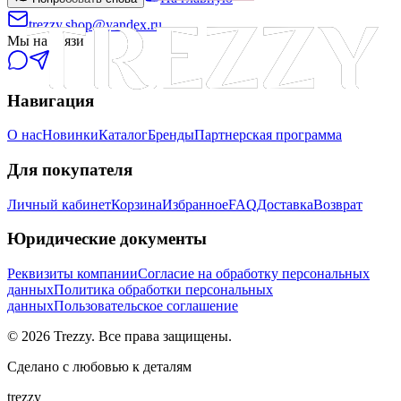
trezzy.shop@yandex.ru
Мы на связи
Навигация
О нас
Новинки
Каталог
Бренды
Партнерская программа
Для покупателя
Личный кабинет
Корзина
Избранное
FAQ
Доставка
Возврат
Юридические документы
Реквизиты компании
Согласие на обработку персональных
данных
Политика обработки персональных
данных
Пользовательское соглашение
©
2026
Trezzy. Все права защищены.
Сделано с любовью к деталям
trezzy