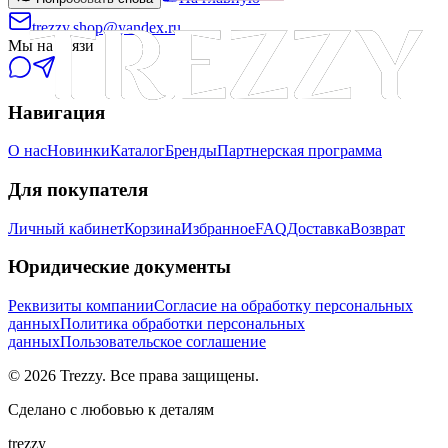
trezzy.shop@yandex.ru
Мы на связи
Навигация
О нас
Новинки
Каталог
Бренды
Партнерская программа
Для покупателя
Личный кабинет
Корзина
Избранное
FAQ
Доставка
Возврат
Юридические документы
Реквизиты компании
Согласие на обработку персональных
данных
Политика обработки персональных
данных
Пользовательское соглашение
©
2026
Trezzy. Все права защищены.
Сделано с любовью к деталям
trezzy