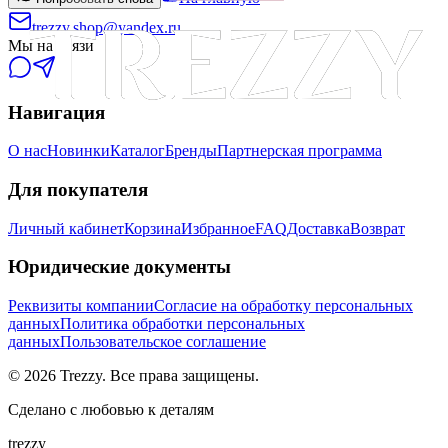
trezzy.shop@yandex.ru
Мы на связи
Навигация
О нас
Новинки
Каталог
Бренды
Партнерская программа
Для покупателя
Личный кабинет
Корзина
Избранное
FAQ
Доставка
Возврат
Юридические документы
Реквизиты компании
Согласие на обработку персональных
данных
Политика обработки персональных
данных
Пользовательское соглашение
©
2026
Trezzy. Все права защищены.
Сделано с любовью к деталям
trezzy