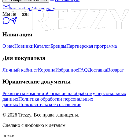
trezzy.shop@yandex.ru
Мы на связи
Навигация
О нас
Новинки
Каталог
Бренды
Партнерская программа
Для покупателя
Личный кабинет
Корзина
Избранное
FAQ
Доставка
Возврат
Юридические документы
Реквизиты компании
Согласие на обработку персональных
данных
Политика обработки персональных
данных
Пользовательское соглашение
©
2026
Trezzy. Все права защищены.
Сделано с любовью к деталям
trezzy