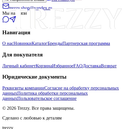
trezzy.shop@yandex.ru
Мы на связи
Навигация
О нас
Новинки
Каталог
Бренды
Партнерская программа
Для покупателя
Личный кабинет
Корзина
Избранное
FAQ
Доставка
Возврат
Юридические документы
Реквизиты компании
Согласие на обработку персональных
данных
Политика обработки персональных
данных
Пользовательское соглашение
©
2026
Trezzy. Все права защищены.
Сделано с любовью к деталям
trezzy