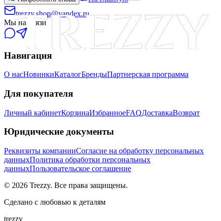
trezzy.shop@yandex.ru
Мы на связи
Навигация
О нас
Новинки
Каталог
Бренды
Партнерская программа
Для покупателя
Личный кабинет
Корзина
Избранное
FAQ
Доставка
Возврат
Юридические документы
Реквизиты компании
Согласие на обработку персональных
данных
Политика обработки персональных
данных
Пользовательское соглашение
©
2026
Trezzy. Все права защищены.
Сделано с любовью к деталям
trezzy