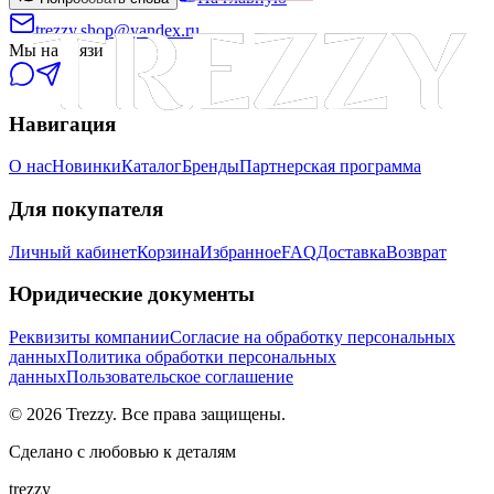
trezzy.shop@yandex.ru
Мы на связи
Навигация
О нас
Новинки
Каталог
Бренды
Партнерская программа
Для покупателя
Личный кабинет
Корзина
Избранное
FAQ
Доставка
Возврат
Юридические документы
Реквизиты компании
Согласие на обработку персональных
данных
Политика обработки персональных
данных
Пользовательское соглашение
©
2026
Trezzy. Все права защищены.
Сделано с любовью к деталям
trezzy