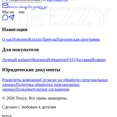
trezzy.shop@yandex.ru
Мы на связи
Навигация
О нас
Новинки
Каталог
Бренды
Партнерская программа
Для покупателя
Личный кабинет
Корзина
Избранное
FAQ
Доставка
Возврат
Юридические документы
Реквизиты компании
Согласие на обработку персональных
данных
Политика обработки персональных
данных
Пользовательское соглашение
©
2026
Trezzy. Все права защищены.
Сделано с любовью к деталям
trezzy