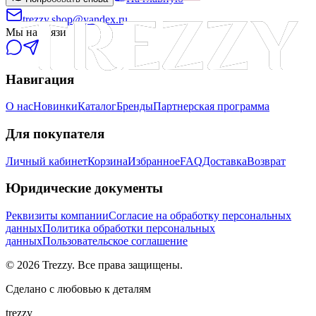
trezzy.shop@yandex.ru
Мы на связи
Навигация
О нас
Новинки
Каталог
Бренды
Партнерская программа
Для покупателя
Личный кабинет
Корзина
Избранное
FAQ
Доставка
Возврат
Юридические документы
Реквизиты компании
Согласие на обработку персональных
данных
Политика обработки персональных
данных
Пользовательское соглашение
©
2026
Trezzy. Все права защищены.
Сделано с любовью к деталям
trezzy