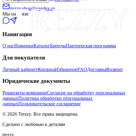
trezzy.shop@yandex.ru
Мы на связи
Навигация
О нас
Новинки
Каталог
Бренды
Партнерская программа
Для покупателя
Личный кабинет
Корзина
Избранное
FAQ
Доставка
Возврат
Юридические документы
Реквизиты компании
Согласие на обработку персональных
данных
Политика обработки персональных
данных
Пользовательское соглашение
©
2026
Trezzy. Все права защищены.
Сделано с любовью к деталям
trezzy