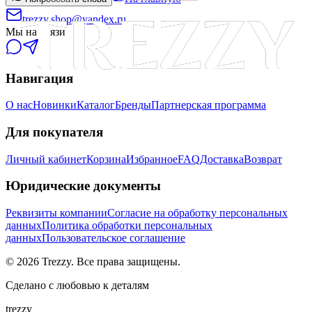
trezzy.shop@yandex.ru
Мы на связи
Навигация
О нас
Новинки
Каталог
Бренды
Партнерская программа
Для покупателя
Личный кабинет
Корзина
Избранное
FAQ
Доставка
Возврат
Юридические документы
Реквизиты компании
Согласие на обработку персональных
данных
Политика обработки персональных
данных
Пользовательское соглашение
©
2026
Trezzy. Все права защищены.
Сделано с любовью к деталям
trezzy