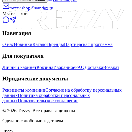
trezzy.shop@yandex.ru
Мы на связи
Навигация
О нас
Новинки
Каталог
Бренды
Партнерская программа
Для покупателя
Личный кабинет
Корзина
Избранное
FAQ
Доставка
Возврат
Юридические документы
Реквизиты компании
Согласие на обработку персональных
данных
Политика обработки персональных
данных
Пользовательское соглашение
©
2026
Trezzy. Все права защищены.
Сделано с любовью к деталям
trezzy