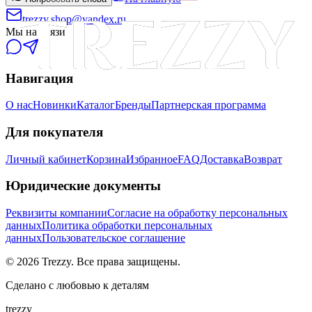
trezzy.shop@yandex.ru
Мы на связи
Навигация
О нас
Новинки
Каталог
Бренды
Партнерская программа
Для покупателя
Личный кабинет
Корзина
Избранное
FAQ
Доставка
Возврат
Юридические документы
Реквизиты компании
Согласие на обработку персональных
данных
Политика обработки персональных
данных
Пользовательское соглашение
©
2026
Trezzy. Все права защищены.
Сделано с любовью к деталям
trezzy