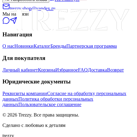
trezzy.shop@yandex.ru
Мы на связи
Навигация
О нас
Новинки
Каталог
Бренды
Партнерская программа
Для покупателя
Личный кабинет
Корзина
Избранное
FAQ
Доставка
Возврат
Юридические документы
Реквизиты компании
Согласие на обработку персональных
данных
Политика обработки персональных
данных
Пользовательское соглашение
©
2026
Trezzy. Все права защищены.
Сделано с любовью к деталям
trezzy