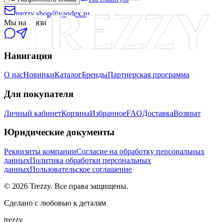
trezzy.shop@yandex.ru
Мы на связи
Навигация
О нас
Новинки
Каталог
Бренды
Партнерская программа
Для покупателя
Личный кабинет
Корзина
Избранное
FAQ
Доставка
Возврат
Юридические документы
Реквизиты компании
Согласие на обработку персональных
данных
Политика обработки персональных
данных
Пользовательское соглашение
©
2026
Trezzy. Все права защищены.
Сделано с любовью к деталям
trezzy