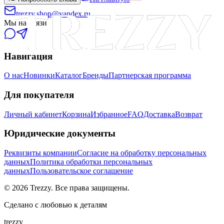
trezzy.shop@yandex.ru
Мы на связи
Навигация
О нас
Новинки
Каталог
Бренды
Партнерская программа
Для покупателя
Личный кабинет
Корзина
Избранное
FAQ
Доставка
Возврат
Юридические документы
Реквизиты компании
Согласие на обработку персональных
данных
Политика обработки персональных
данных
Пользовательское соглашение
©
2026
Trezzy. Все права защищены.
Сделано с любовью к деталям
trezzy