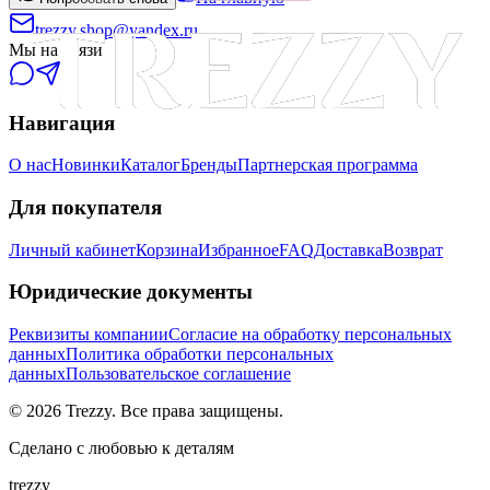
trezzy.shop@yandex.ru
Мы на связи
Навигация
О нас
Новинки
Каталог
Бренды
Партнерская программа
Для покупателя
Личный кабинет
Корзина
Избранное
FAQ
Доставка
Возврат
Юридические документы
Реквизиты компании
Согласие на обработку персональных
данных
Политика обработки персональных
данных
Пользовательское соглашение
©
2026
Trezzy. Все права защищены.
Сделано с любовью к деталям
trezzy