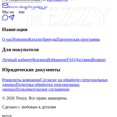
trezzy.shop@yandex.ru
Мы на связи
Навигация
О нас
Новинки
Каталог
Бренды
Партнерская программа
Для покупателя
Личный кабинет
Корзина
Избранное
FAQ
Доставка
Возврат
Юридические документы
Реквизиты компании
Согласие на обработку персональных
данных
Политика обработки персональных
данных
Пользовательское соглашение
©
2026
Trezzy. Все права защищены.
Сделано с любовью к деталям
trezzy