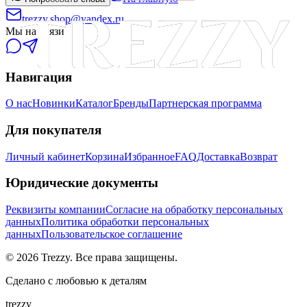
trezzy.shop@yandex.ru
Мы на связи
Навигация
О нас
Новинки
Каталог
Бренды
Партнерская программа
Для покупателя
Личный кабинет
Корзина
Избранное
FAQ
Доставка
Возврат
Юридические документы
Реквизиты компании
Согласие на обработку персональных
данных
Политика обработки персональных
данных
Пользовательское соглашение
©
2026
Trezzy. Все права защищены.
Сделано с любовью к деталям
trezzy