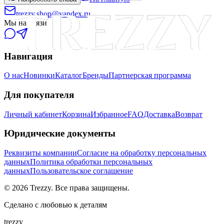
trezzy.shop@yandex.ru
Мы на связи
Навигация
О нас
Новинки
Каталог
Бренды
Партнерская программа
Для покупателя
Личный кабинет
Корзина
Избранное
FAQ
Доставка
Возврат
Юридические документы
Реквизиты компании
Согласие на обработку персональных
данных
Политика обработки персональных
данных
Пользовательское соглашение
©
2026
Trezzy. Все права защищены.
Сделано с любовью к деталям
trezzy