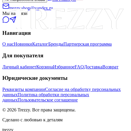
trezzy.shop@yandex.ru
Мы на связи
Навигация
О нас
Новинки
Каталог
Бренды
Партнерская программа
Для покупателя
Личный кабинет
Корзина
Избранное
FAQ
Доставка
Возврат
Юридические документы
Реквизиты компании
Согласие на обработку персональных
данных
Политика обработки персональных
данных
Пользовательское соглашение
©
2026
Trezzy. Все права защищены.
Сделано с любовью к деталям
trezzy