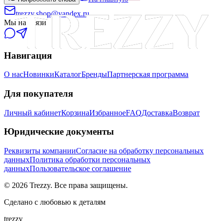
trezzy.shop@yandex.ru
Мы на связи
Навигация
О нас
Новинки
Каталог
Бренды
Партнерская программа
Для покупателя
Личный кабинет
Корзина
Избранное
FAQ
Доставка
Возврат
Юридические документы
Реквизиты компании
Согласие на обработку персональных
данных
Политика обработки персональных
данных
Пользовательское соглашение
©
2026
Trezzy. Все права защищены.
Сделано с любовью к деталям
trezzy