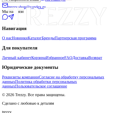
trezzy.shop@yandex.ru
Мы на связи
Навигация
О нас
Новинки
Каталог
Бренды
Партнерская программа
Для покупателя
Личный кабинет
Корзина
Избранное
FAQ
Доставка
Возврат
Юридические документы
Реквизиты компании
Согласие на обработку персональных
данных
Политика обработки персональных
данных
Пользовательское соглашение
©
2026
Trezzy. Все права защищены.
Сделано с любовью к деталям
trezzy