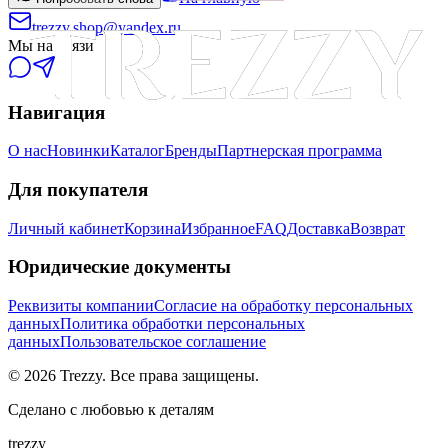
trezzy.shop@yandex.ru
Мы на связи
Навигация
О нас
Новинки
Каталог
Бренды
Партнерская программа
Для покупателя
Личный кабинет
Корзина
Избранное
FAQ
Доставка
Возврат
Юридические документы
Реквизиты компании
Согласие на обработку персональных
данных
Политика обработки персональных
данных
Пользовательское соглашение
©
2026
Trezzy. Все права защищены.
Сделано с любовью к деталям
trezzy