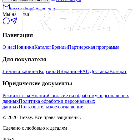
trezzy.shop@yandex.ru
Мы на связи
Навигация
О нас
Новинки
Каталог
Бренды
Партнерская программа
Для покупателя
Личный кабинет
Корзина
Избранное
FAQ
Доставка
Возврат
Юридические документы
Реквизиты компании
Согласие на обработку персональных
данных
Политика обработки персональных
данных
Пользовательское соглашение
©
2026
Trezzy. Все права защищены.
Сделано с любовью к деталям
trezzy