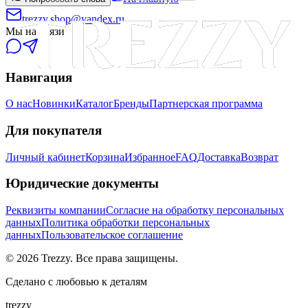
trezzy.shop@yandex.ru
Мы на связи
Навигация
О нас
Новинки
Каталог
Бренды
Партнерская программа
Для покупателя
Личный кабинет
Корзина
Избранное
FAQ
Доставка
Возврат
Юридические документы
Реквизиты компании
Согласие на обработку персональных
данных
Политика обработки персональных
данных
Пользовательское соглашение
©
2026
Trezzy. Все права защищены.
Сделано с любовью к деталям
trezzy