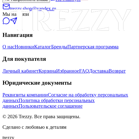
trezzy.shop@yandex.ru
Мы на связи
Навигация
О нас
Новинки
Каталог
Бренды
Партнерская программа
Для покупателя
Личный кабинет
Корзина
Избранное
FAQ
Доставка
Возврат
Юридические документы
Реквизиты компании
Согласие на обработку персональных
данных
Политика обработки персональных
данных
Пользовательское соглашение
©
2026
Trezzy. Все права защищены.
Сделано с любовью к деталям
trezzy