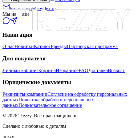
trezzy.shop@yandex.ru
Мы на связи
Навигация
О нас
Новинки
Каталог
Бренды
Партнерская программа
Для покупателя
Личный кабинет
Корзина
Избранное
FAQ
Доставка
Возврат
Юридические документы
Реквизиты компании
Согласие на обработку персональных
данных
Политика обработки персональных
данных
Пользовательское соглашение
©
2026
Trezzy. Все права защищены.
Сделано с любовью к деталям
trezzy