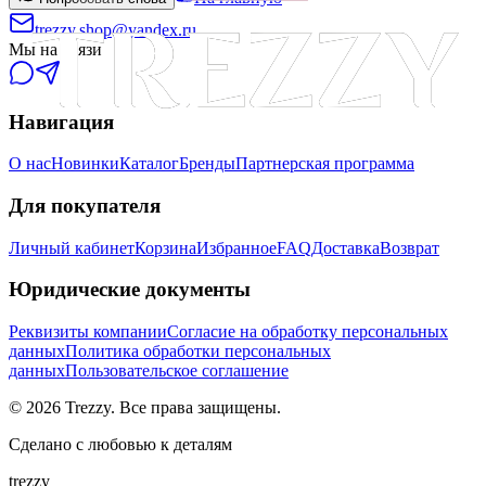
trezzy.shop@yandex.ru
Мы на связи
Навигация
О нас
Новинки
Каталог
Бренды
Партнерская программа
Для покупателя
Личный кабинет
Корзина
Избранное
FAQ
Доставка
Возврат
Юридические документы
Реквизиты компании
Согласие на обработку персональных
данных
Политика обработки персональных
данных
Пользовательское соглашение
©
2026
Trezzy. Все права защищены.
Сделано с любовью к деталям
trezzy