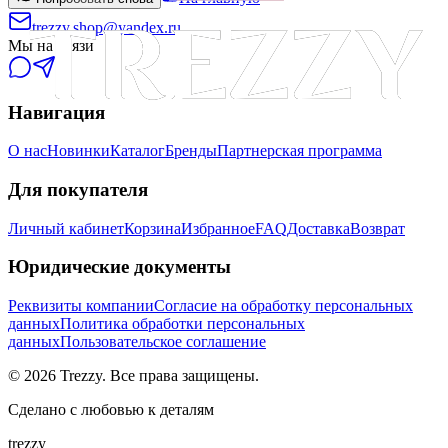
trezzy.shop@yandex.ru
Мы на связи
Навигация
О нас
Новинки
Каталог
Бренды
Партнерская программа
Для покупателя
Личный кабинет
Корзина
Избранное
FAQ
Доставка
Возврат
Юридические документы
Реквизиты компании
Согласие на обработку персональных
данных
Политика обработки персональных
данных
Пользовательское соглашение
©
2026
Trezzy. Все права защищены.
Сделано с любовью к деталям
trezzy