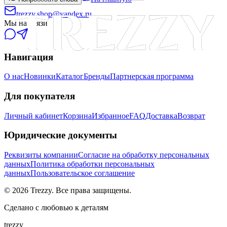
trezzy.shop@yandex.ru
Мы на связи
Навигация
О нас
Новинки
Каталог
Бренды
Партнерская программа
Для покупателя
Личный кабинет
Корзина
Избранное
FAQ
Доставка
Возврат
Юридические документы
Реквизиты компании
Согласие на обработку персональных
данных
Политика обработки персональных
данных
Пользовательское соглашение
©
2026
Trezzy. Все права защищены.
Сделано с любовью к деталям
trezzy