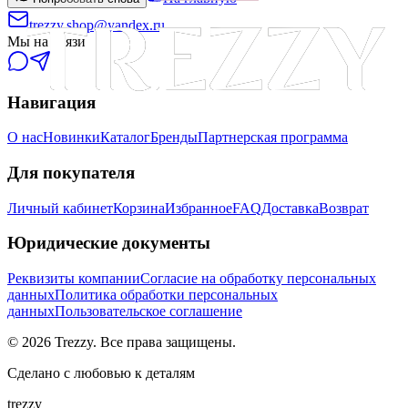
trezzy.shop@yandex.ru
Мы на связи
Навигация
О нас
Новинки
Каталог
Бренды
Партнерская программа
Для покупателя
Личный кабинет
Корзина
Избранное
FAQ
Доставка
Возврат
Юридические документы
Реквизиты компании
Согласие на обработку персональных
данных
Политика обработки персональных
данных
Пользовательское соглашение
©
2026
Trezzy. Все права защищены.
Сделано с любовью к деталям
trezzy