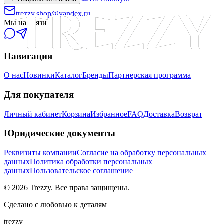
trezzy.shop@yandex.ru
Мы на связи
Навигация
О нас
Новинки
Каталог
Бренды
Партнерская программа
Для покупателя
Личный кабинет
Корзина
Избранное
FAQ
Доставка
Возврат
Юридические документы
Реквизиты компании
Согласие на обработку персональных
данных
Политика обработки персональных
данных
Пользовательское соглашение
©
2026
Trezzy. Все права защищены.
Сделано с любовью к деталям
trezzy