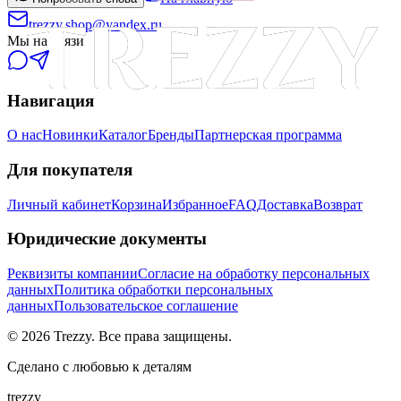
trezzy.shop@yandex.ru
Мы на связи
Навигация
О нас
Новинки
Каталог
Бренды
Партнерская программа
Для покупателя
Личный кабинет
Корзина
Избранное
FAQ
Доставка
Возврат
Юридические документы
Реквизиты компании
Согласие на обработку персональных
данных
Политика обработки персональных
данных
Пользовательское соглашение
©
2026
Trezzy. Все права защищены.
Сделано с любовью к деталям
trezzy