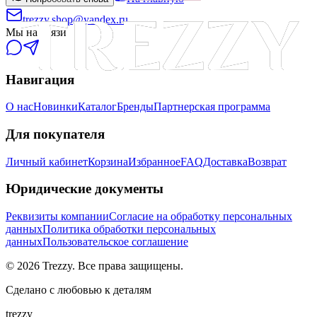
trezzy.shop@yandex.ru
Мы на связи
Навигация
О нас
Новинки
Каталог
Бренды
Партнерская программа
Для покупателя
Личный кабинет
Корзина
Избранное
FAQ
Доставка
Возврат
Юридические документы
Реквизиты компании
Согласие на обработку персональных
данных
Политика обработки персональных
данных
Пользовательское соглашение
©
2026
Trezzy. Все права защищены.
Сделано с любовью к деталям
trezzy