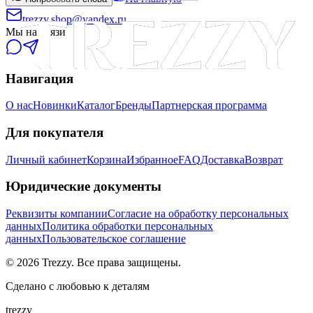
trezzy.shop@yandex.ru
Мы на связи
Навигация
О нас
Новинки
Каталог
Бренды
Партнерская программа
Для покупателя
Личный кабинет
Корзина
Избранное
FAQ
Доставка
Возврат
Юридические документы
Реквизиты компании
Согласие на обработку персональных
данных
Политика обработки персональных
данных
Пользовательское соглашение
©
2026
Trezzy. Все права защищены.
Сделано с любовью к деталям
trezzy