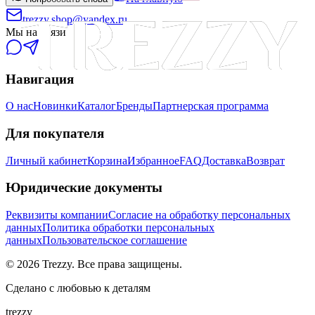
trezzy.shop@yandex.ru
Мы на связи
Навигация
О нас
Новинки
Каталог
Бренды
Партнерская программа
Для покупателя
Личный кабинет
Корзина
Избранное
FAQ
Доставка
Возврат
Юридические документы
Реквизиты компании
Согласие на обработку персональных
данных
Политика обработки персональных
данных
Пользовательское соглашение
©
2026
Trezzy. Все права защищены.
Сделано с любовью к деталям
trezzy