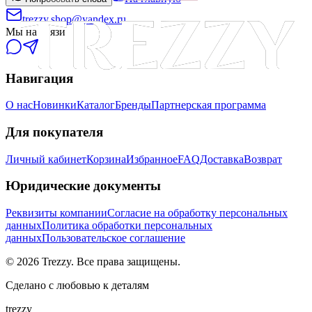
trezzy.shop@yandex.ru
Мы на связи
Навигация
О нас
Новинки
Каталог
Бренды
Партнерская программа
Для покупателя
Личный кабинет
Корзина
Избранное
FAQ
Доставка
Возврат
Юридические документы
Реквизиты компании
Согласие на обработку персональных
данных
Политика обработки персональных
данных
Пользовательское соглашение
©
2026
Trezzy. Все права защищены.
Сделано с любовью к деталям
trezzy