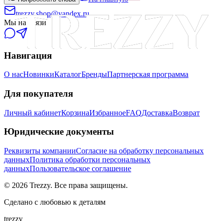
trezzy.shop@yandex.ru
Мы на связи
Навигация
О нас
Новинки
Каталог
Бренды
Партнерская программа
Для покупателя
Личный кабинет
Корзина
Избранное
FAQ
Доставка
Возврат
Юридические документы
Реквизиты компании
Согласие на обработку персональных
данных
Политика обработки персональных
данных
Пользовательское соглашение
©
2026
Trezzy. Все права защищены.
Сделано с любовью к деталям
trezzy