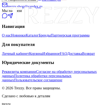
trezzy.shop@yandex.ru
Мы на связи
Навигация
О нас
Новинки
Каталог
Бренды
Партнерская программа
Для покупателя
Личный кабинет
Корзина
Избранное
FAQ
Доставка
Возврат
Юридические документы
Реквизиты компании
Согласие на обработку персональных
данных
Политика обработки персональных
данных
Пользовательское соглашение
©
2026
Trezzy. Все права защищены.
Сделано с любовью к деталям
trezzy