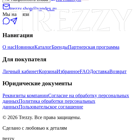
trezzy.shop@yandex.ru
Мы на связи
Навигация
О нас
Новинки
Каталог
Бренды
Партнерская программа
Для покупателя
Личный кабинет
Корзина
Избранное
FAQ
Доставка
Возврат
Юридические документы
Реквизиты компании
Согласие на обработку персональных
данных
Политика обработки персональных
данных
Пользовательское соглашение
©
2026
Trezzy. Все права защищены.
Сделано с любовью к деталям
trezzy