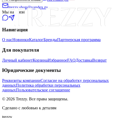
trezzy.shop@yandex.ru
Мы на связи
Навигация
О нас
Новинки
Каталог
Бренды
Партнерская программа
Для покупателя
Личный кабинет
Корзина
Избранное
FAQ
Доставка
Возврат
Юридические документы
Реквизиты компании
Согласие на обработку персональных
данных
Политика обработки персональных
данных
Пользовательское соглашение
©
2026
Trezzy. Все права защищены.
Сделано с любовью к деталям
trezzy