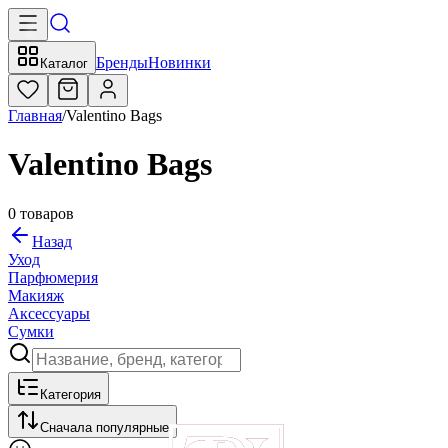
Бренды
Новинки
Каталог
Главная
/
Valentino Bags
Valentino Bags
0
товаров
Назад
Уход
Парфюмерия
Макияж
Аксессуары
Сумки
Категория
Сначала популярные