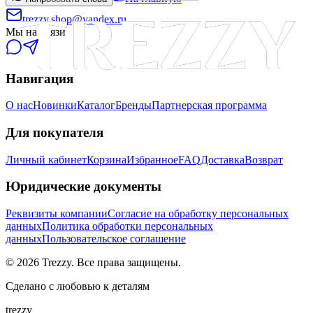
trezzy.shop@yandex.ru
Мы на связи
Навигация
О нас
Новинки
Каталог
Бренды
Партнерская программа
Для покупателя
Личный кабинет
Корзина
Избранное
FAQ
Доставка
Возврат
Юридические документы
Реквизиты компании
Согласие на обработку персональных
данных
Политика обработки персональных
данных
Пользовательское соглашение
©
2026
Trezzy. Все права защищены.
Сделано с любовью к деталям
trezzy