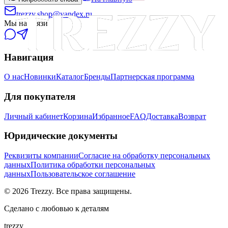
trezzy.shop@yandex.ru
Мы на связи
Навигация
О нас
Новинки
Каталог
Бренды
Партнерская программа
Для покупателя
Личный кабинет
Корзина
Избранное
FAQ
Доставка
Возврат
Юридические документы
Реквизиты компании
Согласие на обработку персональных
данных
Политика обработки персональных
данных
Пользовательское соглашение
©
2026
Trezzy. Все права защищены.
Сделано с любовью к деталям
trezzy